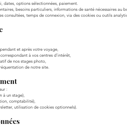
si, dates, options sélectionnées, paiement.
mentaires, besoins particuliers, informations de santé nécessaires au
es consultées, temps de connexion, via des cookies ou outils analyti
e
 pendant et après votre voyage,
 correspondant à vos centres d’intérêt,
ratif de nos stages photo,
réquentation de notre site.
tement
ur :
n à un stage),
tion, comptabilité),
letter, utilisation de cookies optionnels).
onnées