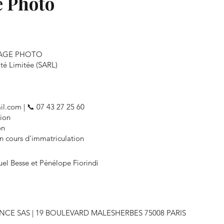
e Photo
VOYAGE PHOTO
ité Limitée (SARL)
il.com
| 📞 07 43 27 25 60
ion
on
 cours d'immatriculation
l Besse et Pénélope Fiorindi
RANCE SAS | 19 BOULEVARD MALESHERBES 75008 PARIS