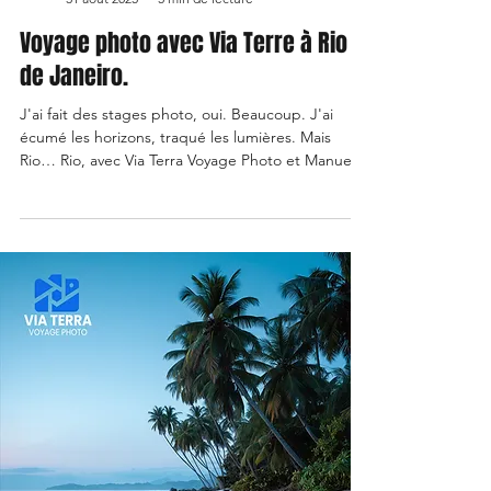
Voyage photo avec Via Terre à Rio
de Janeiro.
J'ai fait des stages photo, oui. Beaucoup. J'ai
écumé les horizons, traqué les lumières. Mais
Rio… Rio, avec Via Terra Voyage Photo et Manuel
Besse, ça a été le grand chambardement. Une
claque. Une immersion tellement totale qu'elle a
redessiné mes rétines et bousculé mon âme. Ce
n'était pas un stage, c'était une déflagration. Une
semaine à vivre, respirer, transpirer Rio, l'appareil
vissé à la main, le cœur battant la chamade au
rythme des batucadas.