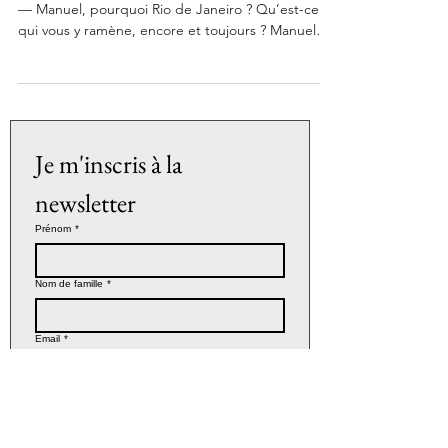
— Manuel, pourquoi Rio de Janeiro ? Qu’est-ce
qui vous y ramène, encore et toujours ? Manuel
Besse — Parce qu’aucune autre ville ne condense
autant d’éléments contradictoires et pourtant
harmonieux : la forêt atlantique qui descend
jusqu’à l’océan, la verticalité minérale, la peau
salée du vent, et ces lumières qui changent
d’humeur d’une heure à l’autre. À Rio, la lumière
Je m'inscris à la 
n’éclaire pas seulement les scènes : elle scénarise
newsletter
Prénom
*
Nom de famille
*
Email
*
En fournissant mes informations, je 