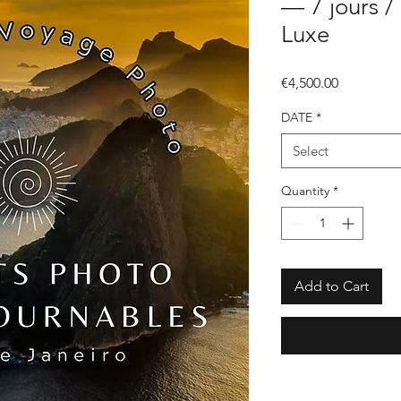
— 7 jours / 
Luxe
Price
€4,500.00
DATE
*
Select
Quantity
*
Add to Cart