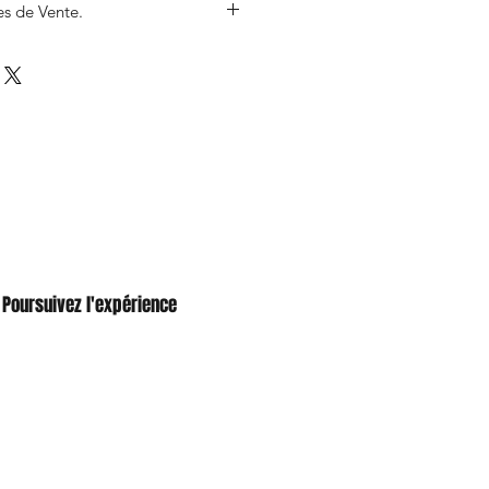
s de Vente.
ription, vous confirmez votre
tage photo exceptionnel et acceptez
rales de Vente
.
roupe passionné pour une aventure
 moment sera pensé pour vous
vre des instants uniques.
urise votre place pour le stage
vous recevrez
toutes les
es
(programme détaillé, check‑list
voyage et contacts utiles)
Poursuivez l'expérience
l.