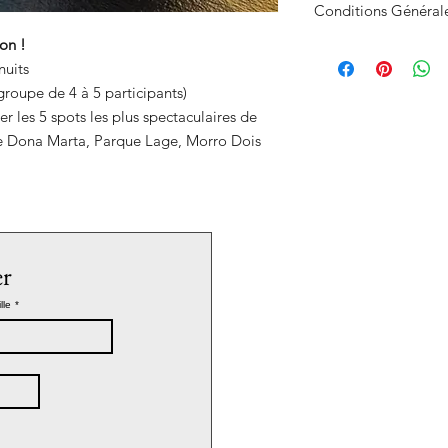
Conditions Générale
on !
En validant votre insc
nuits
participation à ce s
nos
Conditions Géné
groupe de 4 à 5 participants)
Vous rejoignez un g
er les 5 spots les plus spectaculaires de
immersive où chaque
te Dona Marta, Parque Lage, Morro Dois
faire progresser et vi
✅ Votre paiement séc
choisi.
✅ Après validation, 
informations pratiqu
matériel, conseils de 
er
directement par emai
lle
*