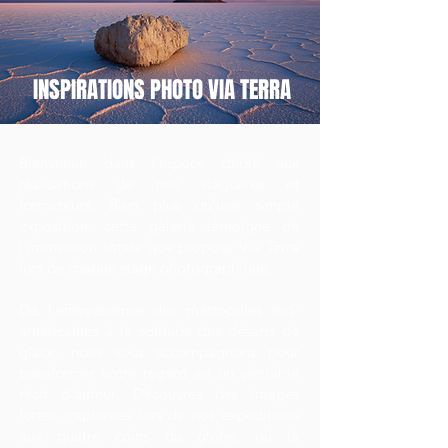
INSPIRATIONS PHOTO VIA TERRA
​Bienvenue dans l'espace dédié aux
réalisations de nos stagiaires et
formateurs. Bien plus qu'une simple
exposition, cette galerie témoigne de
l'immersion totale que propose Via Terra
lors de chaque stage photographique.
De l'effervescence des métropoles sud-
américaines à la solitude des déserts de
glace, nous vous accompagnons pour
transformer votre regard en un véritable
récit d'auteur. Découvrez des images
fortes, capturées lors de nos expéditions
aux quatre coins du globe, où la