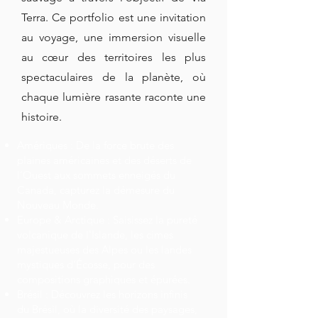
Terra. Ce portfolio est une invitation
au voyage, une immersion visuelle
au cœur des territoires les plus
spectaculaires de la planète, où
chaque lumière rasante raconte une
histoire.
​Amériques : De la force brute des
plaines américaines et des déserts de
l’Ouest aux sommets enneigés du
Canada, capturez la démesure du
Nouveau Monde.
​Europe & Arctique : Saisissez la pureté
volcanique de l'Islande, les cimes
majestueuses des Alpes ou les landes
mystiques d’Écosse, pour des
compositions graphiques et épurées.
​Brésil : Découvrez les horizons infinis
du Brésil, où la diversité des paysages,