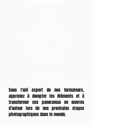
Inspirations Stage
Animalier
Grands Espaces
Aurores Boréales - Voie lactée
Etendues Arctiques
Côtes Sauvages
Street Photos
​Sous l’œil expert de nos formateurs,
apprenez à dompter les éléments et à
transformer ces panoramas en œuvres
d’auteur lors de nos prochains stages
photographiques dans le monde.