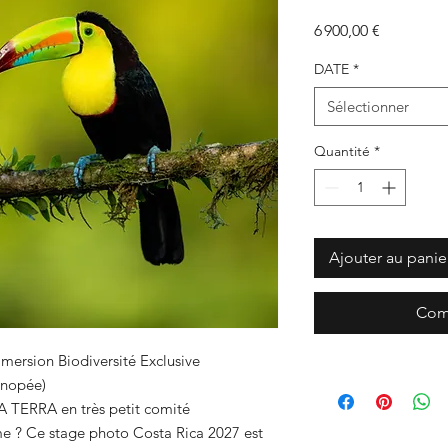
Prix
6 900,00 €
DATE
*
Sélectionner
Quantité
*
Ajouter au panie
Com
mersion Biodiversité Exclusive
anopée)
A TERRA en très petit comité
ime ? Ce stage photo Costa Rica 2027 est