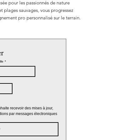
nsée pour les passionnés de nature
 et plages sauvages, vous progressez
ement pro personnalisé sur le terrain.
er
lle
*
haite recevoir des mises à jour, 
ations par messages électroniques 
r