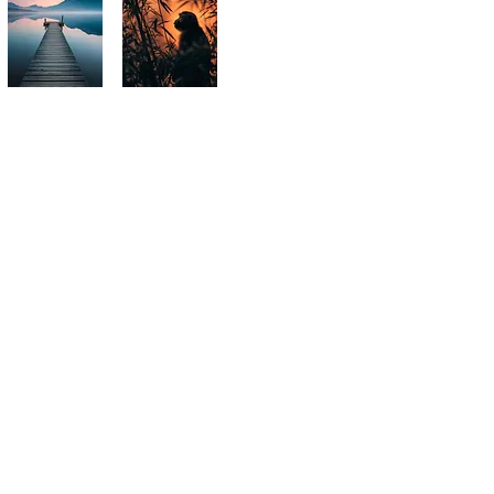
​Nos Nouveaux Itinéraires Immersifs
​Pantanal (Brésil) : Le sanctuaire de la vie
sauvage. Une aventure dédiée à la traque
photographique du Jaguar et de la
biodiversité la plus dense du monde,
complétant notre immersion en
Amazonie.
​Costa Rica : Une plongée au cœur de
l'émeraude. Apprenez la haute vitesse en
macrophotographie pour capturer l'envol
des colibris et l'éclat des rainettes
tropicales.
​Arctique & Canada : Le défi du grand