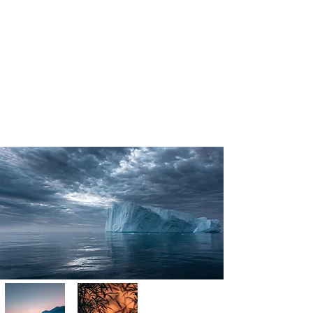
Quel que soit le continent, notre
approche reste fidèle à nos valeurs : des
groupes de 4 personnes maximum pour
une immersion totale et un respect absolu
de l'environnement. Nos guides
spécialisés locaux vous ouvrent les portes
de territoires inaccessibles, garantissant
des clichés authentiques et éthiques.