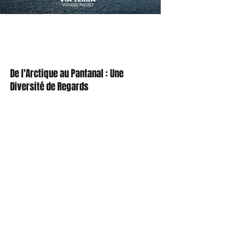
​L'Engagement Via Terra : Pédagogie
et Éthique
​De l'Arctique au Pantanal : Une
Diversité de Regards
​Via Terra élargit ses frontières pour vous
offrir des terrains d'expression toujours
plus spectaculaires et engagés. Chaque
destination est choisie pour sa force
visuelle et son potentiel narratif, vous
permettant de passer de la chaleur
humide des tropiques au silence de glace
des pôles. Sous l'expertise de Manuel
Besse, photographe émergent reconnu
pour sa maîtrise des contrastes, vous
explorerez des écosystèmes fragiles et
grandioses.