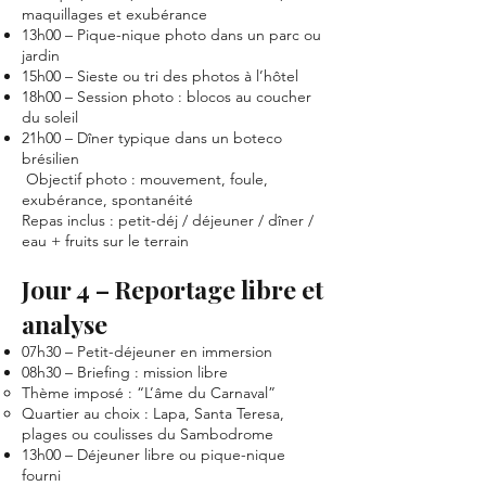
maquillages et exubérance
13h00 – Pique-nique photo dans un parc ou
jardin
15h00 – Sieste ou tri des photos à l’hôtel
18h00 – Session photo : blocos au coucher
du soleil
21h00 – Dîner typique dans un boteco
brésilien
Objectif photo : mouvement, foule,
exubérance, spontanéité
Repas inclus : petit-déj / déjeuner / dîner /
eau + fruits sur le terrain
Jour 4 – Reportage libre et
analyse
07h30 – Petit-déjeuner en immersion
08h30 – Briefing : mission libre
Thème imposé : “L’âme du Carnaval”
Quartier au choix : Lapa, Santa Teresa,
plages ou coulisses du Sambodrome
13h00 – Déjeuner libre ou pique-nique
fourni