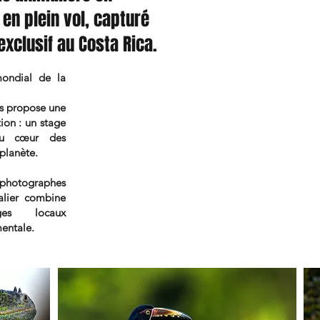
n plein vol, capturé
xclusif au Costa Rica.
mondial de la
us propose une
on : un stage
au cœur des
 planète.
photographes
alier combine
ges locaux
mentale.