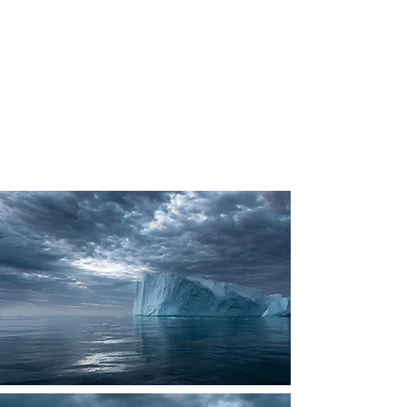
Aurores Boréales - Voie lactée
Etendues Arctiques
Côtes Sauvages
Street Photos