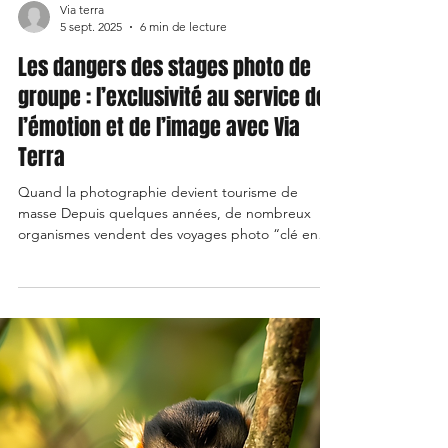
Via terra
5 sept. 2025
6 min de lecture
Les dangers des stages photo de
groupe : l’exclusivité au service de
l’émotion et de l’image avec Via
Terra
Quand la photographie devient tourisme de
masse Depuis quelques années, de nombreux
organismes vendent des voyages photo “clé en
main”. Mais la promesse d’aventure
photographique se heurte souvent à une réalité
bien différente. Les stagiaires se retrouvent à 30,
40 voire 50 personnes au même endroit, devant le
même coucher de soleil. Les spots photo sont
saturés, les trépieds se gênent, chacun cherche
un angle déjà vu mille fois. Les logements et repas
sont souvent standardi