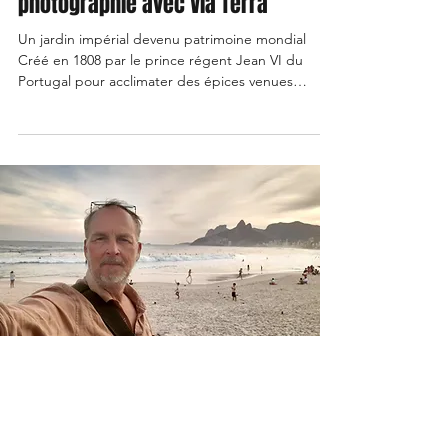
photographie avec Via Terra
Un jardin impérial devenu patrimoine mondial
Créé en 1808 par le prince régent Jean VI du
Portugal pour acclimater des épices venues
d’Asie, le Jardim Botânico de Rio de Janeiro est
passé du statut de jardin utilitaire à celui de
sanctuaire scientifique et culturel.Ses palmiers
impériaux, plantés dès 1809, dominent encore les
allées comme des colonnes d’une cathédrale
végétale. Aujourd’hui, le site s’étend sur 140
hectares et abrite plus de 8 000 espèces
végétales. Classé au
Manuel Besse
3 sept. 2025
8 min de lecture
« Rio, c’est un laboratoire de