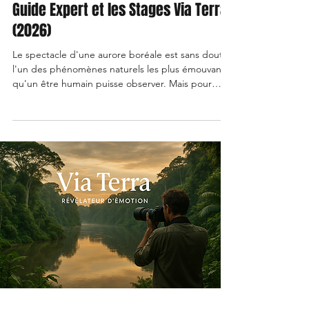
Guide Expert et les Stages Via Terra
(2026)
​Le spectacle d'une aurore boréale est sans doute
l'un des phénomènes naturels les plus émouvants
qu'un être humain puisse observer. Mais pour
transformer ce souvenir en une image d'art, il faut
dompter l'obscurité, le froid et la technique. ​1. La
Science de la Lumière : Qu'est-ce qu'une Aurore
Boréale ? ​Avant de déclencher, comprendre son
sujet est la clé d'un voyage photo réussi. Le vent
solaire, chargé de particules électroniques, entre
en collision avec les gaz de notr